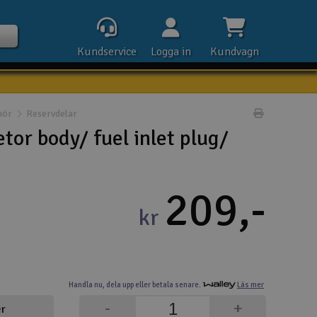
Kundservice
Logga in
Kundvagn
hör
Reservdelar
Skriv prod
or body/ fuel inlet plug/
Kontak
209,-
Öpp
kr
Kla
E-p
Handla nu,
dela upp eller
betala senare.
Läs mer
Tel
-
+
er