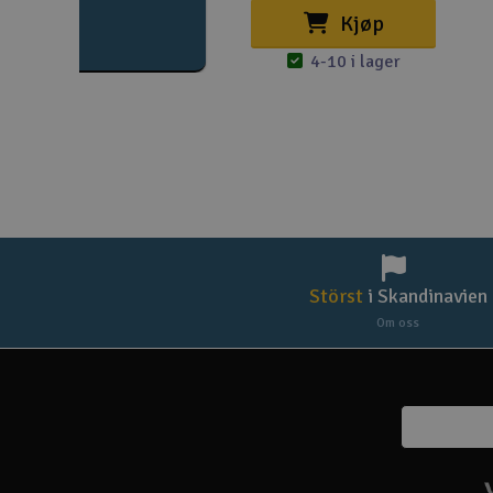
Kjøp
4-10 i lager
Störst
i Skandinavien
Om oss