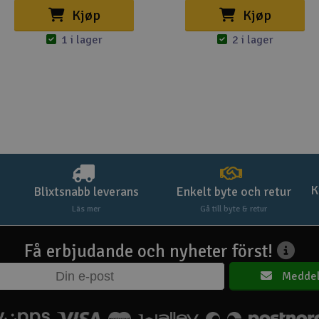
Kjøp
Kjøp
1 i lager
2 i lager
K
Blixtsnabb leverans
Enkelt byte och retur
Läs mer
Gå till byte & retur
Få erbjudande och nyheter först!
Meddel