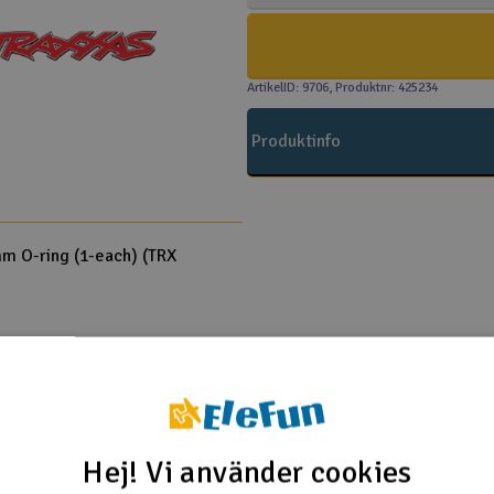
ArtikelID: 9706
, Produktnr: 425234
Produktinfo
mm O-ring (1-each) (TRX
Traxxas
Hej! Vi använder cookies