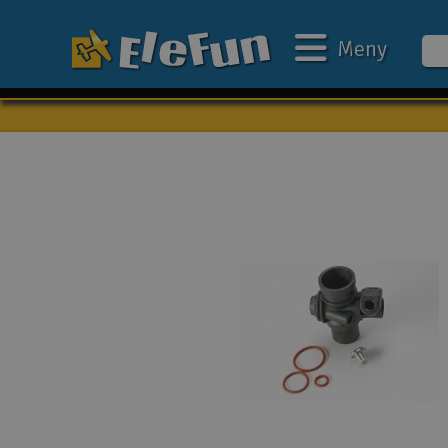
Meny
Veckans erbjudande
Outlet
Mina favoriter
Present kort
3D-print
Batteri & laddare
Bilar
Bilbana
Båtar