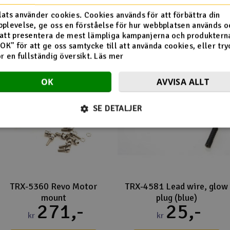
Flera tittade också på
ats använder cookies. Cookies används för att förbättra din
plevelse, ge oss en förståelse för hur webbplatsen används o
att presentera de mest lämpliga kampanjerna och produkterna
"OK" för att ge oss samtycke till att använda cookies, eller try
ör en fullständig översikt.
Läs mer
OK
AVVISA ALLT
SE DETALJER
TRX-5360 Revo Motor
TRX-4581 Lead wire, glow
mount
plug (blue)
271,-
25,-
kr
kr