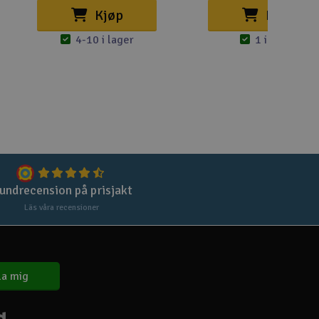
Kjøp
Kjøp
Spa
4-10 i lager
1 i lager
Skr
Töm
undrecension på prisjakt
Läs våra recensioner
a mig