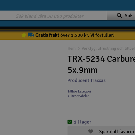
Sök
Gratis frakt
över 1.500 kr. Vi förtullar!
Hem
Verktyg, utrustning och tillbe
TRX-5234 Carburet
5x.9mm
Producent Traxxas
Tillhör kategori
Reservdelar
1 i lager
Spara till favorit