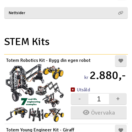
Båtar
Nettsider
Drönare
STEM Kits
Drönare för FPV
Flygplan
Totem Robotics Kit - Bygg din egen robot
Helikopter
2.880,-
kr
V
Kamerautrustning
Utsåld
-
+
Modellbygg- och byggsatser
Övervaka
Modelljärnväg
Motor & tillbehör
Totem Young Engineer Kit - Giraff