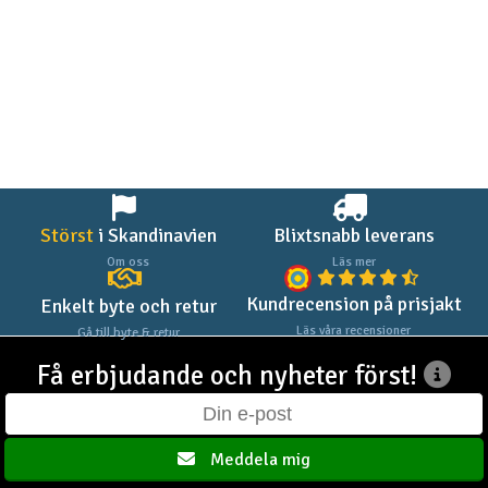
Störst
i Skandinavien
Blixtsnabb leverans
Om oss
Läs mer
Kundrecension på prisjakt
Enkelt byte och retur
Läs våra recensioner
Gå till byte & retur
Få erbjudande och nyheter först!
Meddela mig