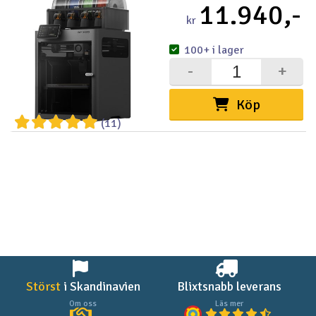
11.940,-
kr
100+ i lager
-
+
Köp
(11)
Störst
i Skandinavien
Blixtsnabb leverans
Om oss
Läs mer