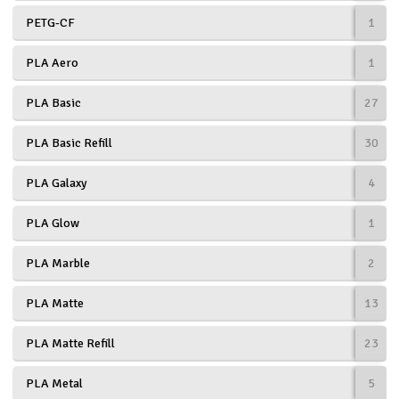
PETG-CF
1
Outlet
PLA Aero
1
Radioutrustning
PLA Basic
27
Raketer
PLA Basic Refill
30
Scooter & elfordon
PLA Galaxy
4
Smarthem, lek och hobby
V
PLA Glow
1
Solenergi
Hä
PLA Marble
2
Vi
Verktyg, utrustning och tillbehör
PLA Matte
13
Al
Presentkort
PLA Matte Refill
23
Di
PLA Metal
5