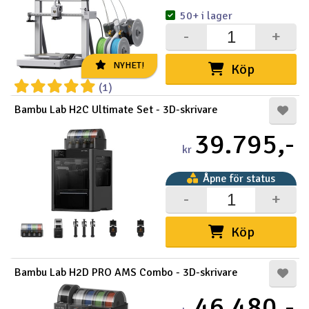
50+ i lager
-
+
NYHET!
Köp
(1)
Bambu Lab H2C Ultimate Set - 3D-skrivare
39.795,-
kr
Åpne för status
-
+
Detta produkt är en
kombination av flera varor. När
du kommer in på produkten får
Köp
du en fullständig översikt över
de olika varene, behållningen
och lagerstatus.
Bambu Lab H2D PRO AMS Combo - 3D-skrivare
46.480,-