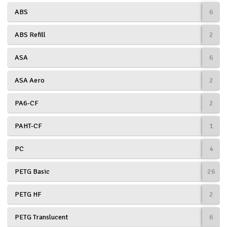
ABS
6
Båtar
ABS Refill
2
Drönare
ASA
6
Drönare för FPV
ASA Aero
2
Flygplan
PA6-CF
2
Helikopter
PAHT-CF
1
V
Kamerautrustning
PC
4
Modellbygg- och byggsatser
PETG Basic
26
Modelljärnväg
PETG HF
2
PETG Translucent
6
Motor & tillbehör