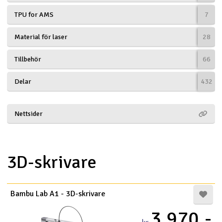
TPU for AMS
7
Material för laser
28
Tillbehör
66
Delar
432
Nettsider
3D-skrivare
Bambu Lab A1 - 3D-skrivare
3.970,-