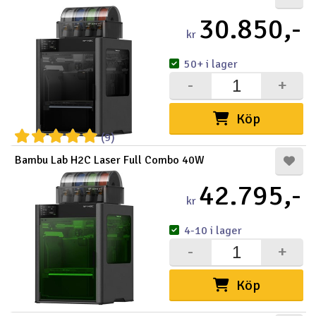
30.850,-
kr
50+ i lager
-
+
Köp
(9)
Bambu Lab H2C Laser Full Combo 40W
42.795,-
kr
4-10 i lager
-
+
Köp