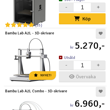
-
+
Köp
(35)
Bambu Lab A2L - 3D-skrivare
5.270,-
kr
Utsåld
-
+
NYHET!
Övervaka
Bambu Lab A2L Combo - 3D-skrivare
6.960,-
kr