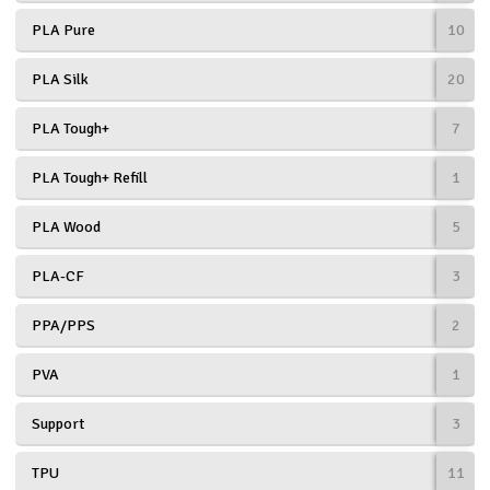
PLA Pure
10
PLA Silk
20
PLA Tough+
7
PLA Tough+ Refill
1
PLA Wood
5
PLA-CF
3
PPA/PPS
2
PVA
1
Support
3
TPU
11