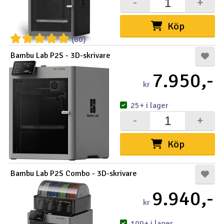
-
+
Köp
(60)
Bambu Lab P2S - 3D-skrivare
7.950,-
kr
25+ i lager
-
+
Köp
Bambu Lab P2S Combo - 3D-skrivare
9.940,-
kr
100+ i lager