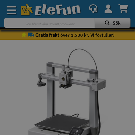
Sök
Gratis frakt
över 1.500 kr. Vi förtullar!
Veckans erbjudande
Outlet
Mina favoriter
K
Present kort
3D-print
Batteri & laddare
Bilar
Bilbana