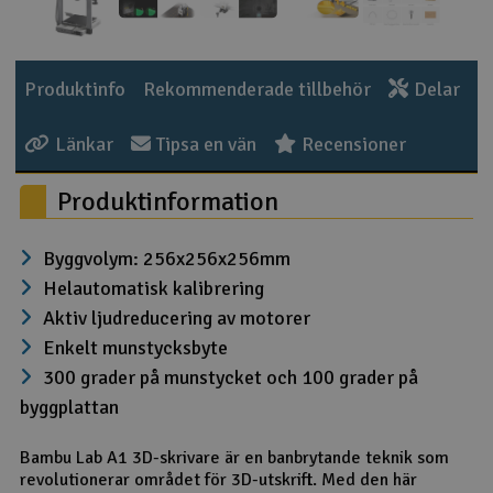
Outlet
Produktinfo
Rekommenderade tillbehör
Delar
Radioutrustning
Länkar
Tipsa en vän
Recensioner
Raketer
Produktinformation
Scooter & elfordon
Byggvolym: 256x256x256mm
Smarthem, lek och hobby
V
Helautomatisk kalibrering
Solenergi
Aktiv ljudreducering av motorer
Hä
Vi
Enkelt munstycksbyte
Verktyg, utrustning och tillbehör
300 grader på munstycket och 100 grader på
byggplattan
Al
Presentkort
Di
Bambu Lab A1 3D-skrivare är en banbrytande teknik som
revolutionerar området för 3D-utskrift. Med den här