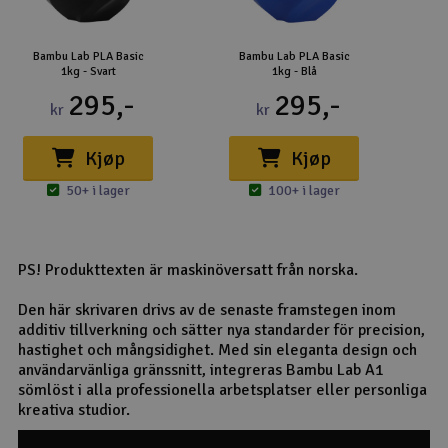
Bambu Lab PLA Basic
Bambu Lab PLA Basic
1kg - Svart
1kg - Blå
295,-
295,-
kr
kr
Kjøp
Kjøp
50+ i lager
100+ i lager
PS! Produkttexten är maskinöversatt från norska.
Den här skrivaren drivs av de senaste framstegen inom
additiv tillverkning och sätter nya standarder för precision,
hastighet och mångsidighet. Med sin eleganta design och
användarvänliga gränssnitt, integreras Bambu Lab A1
sömlöst i alla professionella arbetsplatser eller personliga
kreativa studior.