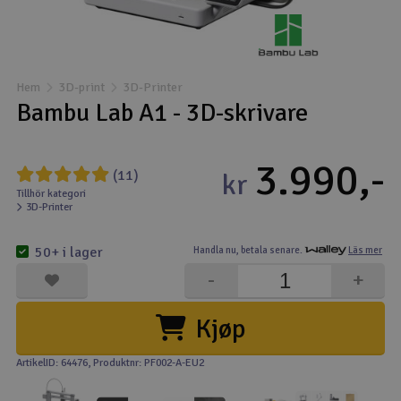
Båtar
Drönare
Hem
3D-print
3D-Printer
Bambu Lab A1 - 3D-skrivare
Drönare för FPV
3.990,-
Flygplan
(11)
kr
Tillhör kategori
3D-Printer
Helikopter
V
50+ i lager
Handla nu,
betala senare.
Läs mer
Kamerautrustning
-
+
Modellbygg- och byggsatser
Kjøp
Modelljärnväg
ArtikelID: 64476
, Produktnr: PF002-A-EU2
Motor & tillbehör