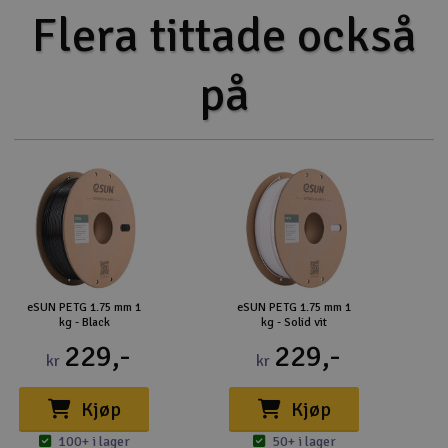
Flera tittade också
på
eSUN PETG 1.75 mm 1
eSUN PETG 1.75 mm 1
kg - Black
kg - Solid vit
229,-
229,-
kr
kr
Kjøp
Kjøp
100+ i lager
50+ i lager