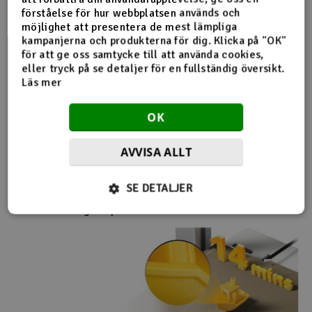
förståelse för hur webbplatsen används och
möjlighet att presentera de mest lämpliga
kampanjerna och produkterna för dig. Klicka på "OK"
för att ge oss samtycke till att använda cookies,
eller tryck på se detaljer för en fullständig översikt.
Läs mer
OK
Bed Slinger, med CoreXY hastighet och kvalitet
Helmetallskenor, styv ram, munstyckstrycksensor,
AVVISA ALLT
accelerometrar, kraftfull MCU och framför allt ett
avancerat rörelsekontrollsystem som använder dessa
funktioner för att skriva ut en 14-minuters "bänk" med
SE DETALJER
kvalitet och följer alla hastighetsbänksregler direkt ur box
utan användning av specialiserade filament.