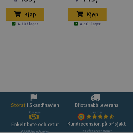
kr
kr
Kjøp
Kjøp
4-10 i lager
4-10 i lager
Störst
i Skandinavien
Blixtsnabb leverans
Om oss
Läs mer
Kundrecension på prisjakt
Enkelt byte och retur
Läs våra recensioner
Gå till byte & retur