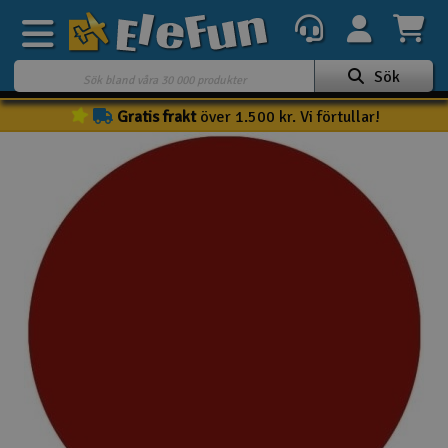
Sök
Gratis frakt
över 1.500 kr. Vi förtullar!
Veckans erbjudande
Outlet
Mina favoriter
K
Present kort
3D-print
Batteri & laddare
Bilar
Bilbana