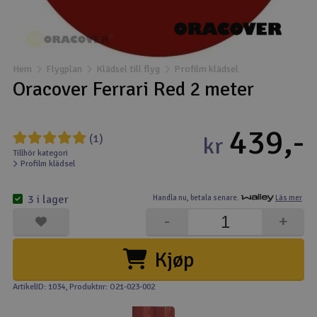
Båtar
Drönare
Hem
Flygplan
Klädsel till flyg
Profilm klädsel
Oracover Ferrari Red 2 meter
Drönare för FPV
439,-
Flygplan
(1)
kr
Tillhör kategori
Profilm klädsel
Helikopter
V
3 i lager
Handla nu,
betala senare.
Läs mer
Kamerautrustning
-
+
Modellbygg- och byggsatser
Kjøp
Modelljärnväg
ArtikelID: 1034
, Produktnr: O21-023-002
Motor & tillbehör