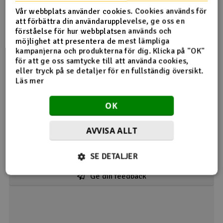
Here is how it works As PROFILM is ironed on, its integral
Vår webbplats använder cookies. Cookies används för
adhesive melts onto the wood to guarantee a dynamic
att förbättra din användarupplevelse, ge oss en
Produktrecensioner
bond. However, when PROFILM is removed it does not
förståelse för hur webbplatsen används och
leave layers of tacky colour pigment over your ribs or
möjlighet att presentera de mest lämpliga
veneers because the pigment layer is not part of the
kampanjerna och produkterna för dig. Klicka på "OK"
adhesive layer - thanks to the Advanced Multi-Layer
för att ge oss samtycke till att använda cookies,
System that integrates these layers.
Oracover Ferrari Red
eller tryck på se detaljer för en fullständig översikt.
Läs mer
24.01.2022 av FRED-ARE
Flott produkt, rask levering
OK
2
Detta hjälpte mig
AVVISA ALLT
Visar 1 /
SE DETALJER
1
kommentarer
Ge din feedback