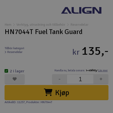
Båtar
Drönare
Hem
Verktyg, utrustning och tillbehör
Reservdelar
HN7044T Fuel Tank Guard
Drönare för FPV
135,-
Flygplan
Tillhör kategori
kr
Reservdelar
Helikopter
V
2 i lager
Handla nu,
betala senare.
Läs mer
Kamerautrustning
-
+
Modellbygg- och byggsatser
Kjøp
Modelljärnväg
ArtikelID: 11237
, Produktnr: HN7044T
Motor & tillbehör