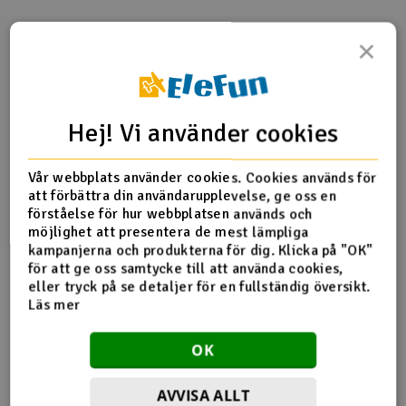
Outlet
×
Produktinfo
Tipsa en vän
Recensioner
Radioutrustning
Raketer
Hej! Vi använder cookies
Produktinformation
Scooter & elfordon
Vår webbplats använder cookies. Cookies används för
att förbättra din användarupplevelse, ge oss en
HN7044T Fuel Tank Guard
Smarthem, lek och hobby
förståelse för hur webbplatsen används och
V
möjlighet att presentera de mest lämpliga
kampanjerna och produkterna för dig. Klicka på "OK"
Solenergi
Hä
för att ge oss samtycke till att använda cookies,
Fler detaljer
Vi
eller tryck på se detaljer för en fullständig översikt.
Verktyg, utrustning och tillbehör
Läs mer
Produkten är
Reservedeler Align T-Rex 700
förknippad med
Al
OK
Presentkort
Di
AVVISA ALLT