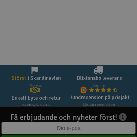
Störst
i Skandinavien
Blixtsnabb leverans
Om oss
Läs mer
Kundrecension på prisjakt
Enkelt byte och retur
Läs våra recensioner
Gå till byte & retur
Få erbjudande och nyheter först!