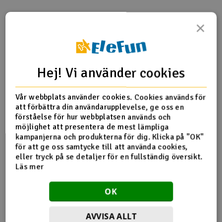
Outlet
×
Produktinfo
Tipsa en vän
Recensioner
Radioutrustning
Raketer
Hej! Vi använder cookies
Produktinformation
Scooter & elfordon
Vår webbplats använder cookies. Cookies används för
att förbättra din användarupplevelse, ge oss en
HN7051T Engine Fan Cover Set
Smarthem, lek och hobby
förståelse för hur webbplatsen används och
V
möjlighet att presentera de mest lämpliga
kampanjerna och produkterna för dig. Klicka på "OK"
Solenergi
Hä
för att ge oss samtycke till att använda cookies,
Fler detaljer
Vi
eller tryck på se detaljer för en fullständig översikt.
Verktyg, utrustning och tillbehör
Läs mer
Produkten är
Reservedeler Align T-Rex 700
förknippad med
Al
OK
Presentkort
Di
AVVISA ALLT