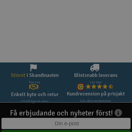
Störst
i Skandinavien
Blixtsnabb leverans
Om oss
Läs mer
Kundrecension på prisjakt
Enkelt byte och retur
Läs våra recensioner
Gå till byte & retur
Få erbjudande och nyheter först!