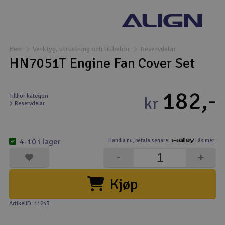
Båtar
Drönare
Hem
Verktyg, utrustning och tillbehör
Reservdelar
HN7051T Engine Fan Cover Set
Drönare för FPV
182,-
Flygplan
Tillhör kategori
kr
Reservdelar
Helikopter
V
4-10 i lager
Handla nu,
betala senare.
Läs mer
Kamerautrustning
-
+
Modellbygg- och byggsatser
Kjøp
Modelljärnväg
ArtikelID: 11243
Motor & tillbehör