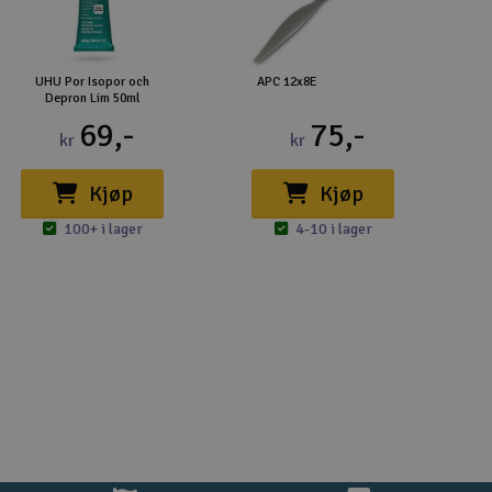
UHU Por Isopor och
APC 12x8E
Depron Lim 50ml
69,-
75,-
kr
kr
Kjøp
Kjøp
100+ i lager
4-10 i lager