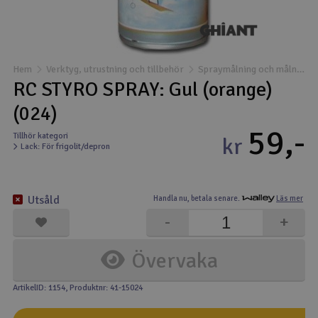
Båtar
Drönare
Hem
Verktyg, utrustning och tillbehör
Spraymålning och målning
RC STYRO SPRAY: Gul (orange)
Drönare för FPV
(024)
59,-
Flygplan
Tillhör kategori
kr
Lack: För frigolit/depron
Helikopter
V
Utsåld
Handla nu,
betala senare.
Läs mer
Kamerautrustning
-
+
Modellbygg- och byggsatser
Övervaka
Modelljärnväg
ArtikelID: 1154
, Produktnr: 41-15024
Motor & tillbehör