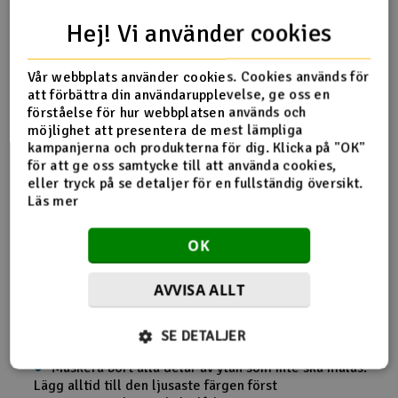
Hej! Vi använder cookies
Produktinfo
Tipsa en vän
Recensioner
Vår webbplats använder cookies. Cookies används för
att förbättra din användarupplevelse, ge oss en
förståelse för hur webbplatsen används och
möjlighet att presentera de mest lämpliga
kampanjerna och produkterna för dig. Klicka på "OK"
Produktinformation
för att ge oss samtycke till att använda cookies,
eller tryck på se detaljer för en fullständig översikt.
Sprej för dekoration av polystyren, depron, styrofoam och
Läs mer
andra liknande ytor.
OK
PS! Produkttexten är maskinöversatt från norska.
AVVISA ALLT
För bästa resultat:
SE DETALJER
Rengör ytan som ska lackas för smuts osv
Maskera bort alla delar av ytan som inte ska målas.
Lägg alltid till den ljusaste färgen först