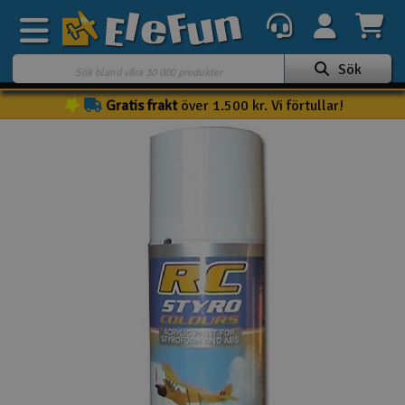
Sök
Gratis frakt
över 1.500 kr. Vi förtullar!
Veckans erbjudande
Outlet
Mina favoriter
K
Present kort
3D-print
Batteri & laddare
Bilar
Bilbana