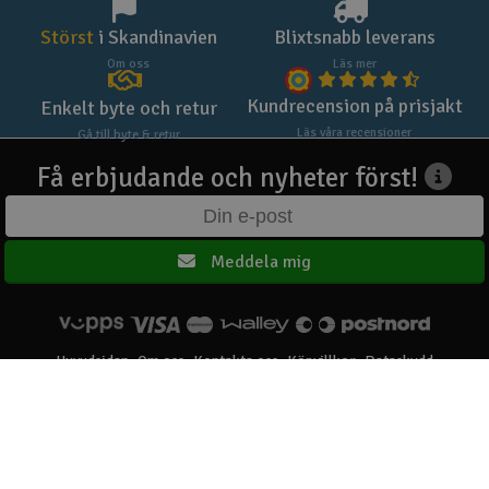
Störst
i Skandinavien
Blixtsnabb leverans
Om oss
Läs mer
Kundrecension på prisjakt
Enkelt byte och retur
Läs våra recensioner
Gå till byte & retur
Få erbjudande och nyheter först!
Meddela mig
Huvudsidan
Om oss
Kontakta oss
Köpvillkor
Dataskydd
Elefun AS © 2003 - 2026