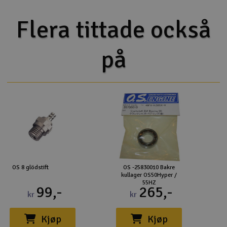
Flera tittade också
på
OS 8 glödstift
OS -25830010 Bakre
kullager OS50Hyper /
55HZ
99,-
265,-
kr
kr
Kjøp
Kjøp