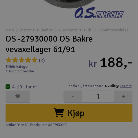
Båtar
Drönare
Hem
Motor & tillbehör
Glödmotor & tillb.
Glödmotordelar
OS -27930000 OS Bakre
Drönare för FPV
vevaxellager 61/91
188,-
Flygplan
(2)
kr
Tillhör kategori
Glödmotordelar
Helikopter
V
4-10 i lager
Handla nu,
betala senare.
Läs mer
Kamerautrustning
-
+
Modellbygg- och byggsatser
Kjøp
Modelljärnväg
ArtikelID: 4469
, Produktnr: OS27930000
Motor & tillbehör