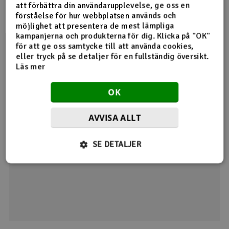
att förbättra din användarupplevelse, ge oss en
Veldig bra! Skiftet lagere enkelt og ulyd har gått. Kos å fly
förståelse för hur webbplatsen används och
og høre på motor.
möjlighet att presentera de mest lämpliga
1
kampanjerna och produkterna för dig. Klicka på "OK"
Detta hjälpte mig
för att ge oss samtycke till att använda cookies,
eller tryck på se detaljer för en fullständig översikt.
Läs mer
Användaren har endast angett betyg
OK
23.08.2023 av torbjørn25
AVVISA ALLT
Visar 2 /
2
kommentarer
SE DETALJER
Ge din feedback