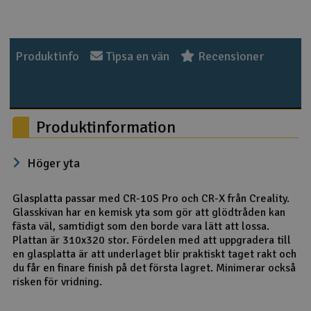
Outlet
Produktinfo
Tipsa en vän
Recensioner
Radioutrustning
Raketer
Produktinformation
Scooter & elfordon
Höger yta
Smarthem, lek och hobby
V
Glasplatta passar med CR-10S Pro och CR-X från Creality.
Solenergi
Hä
Glasskivan har en kemisk yta som gör att glödtråden kan
Vi
fästa väl, samtidigt som den borde vara lätt att lossa.
Verktyg, utrustning och tillbehör
Plattan är 310x320 stor. Fördelen med att uppgradera till
en glasplatta är att underlaget blir praktiskt taget rakt och
Al
du får en finare finish på det första lagret. Minimerar också
Presentkort
Di
risken för vridning.