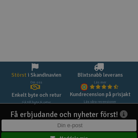
Störst
i Skandinavien
Blixtsnabb leverans
Om oss
Läs mer
Kundrecension på prisjakt
Enkelt byte och retur
Läs våra recensioner
Gå till byte & retur
Få erbjudande och nyheter först!