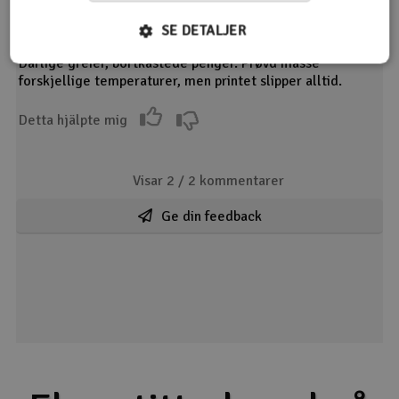
Huff og huff
SE DETALJER
16.09.2021 av Niklas
Dårlige greier, bortkastede penger. Prøvd masse
forskjellige temperaturer, men printet slipper alltid.
Detta hjälpte mig
Visar 2 /
2
kommentarer
Ge din feedback