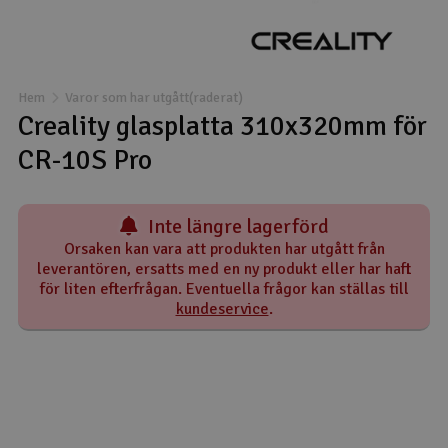
Båtar
Drönare
Hem
Varor som har utgått(raderat)
Creality glasplatta 310x320mm för
Drönare för FPV
CR-10S Pro
Flygplan
Inte längre lagerförd
Helikopter
Orsaken kan vara att produkten har utgått från
leverantören, ersatts med en ny produkt eller har haft
V
Kamerautrustning
för liten efterfrågan. Eventuella frågor kan ställas till
kundeservice
.
Modellbygg- och byggsatser
Modelljärnväg
Motor & tillbehör