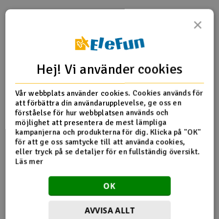
Fler detaljer
×
Produkten är
Creality CR-10 V2 3D-skrivare
förknippad med
Creality CR-10S PRO V2 3D-skrivare
Creality Ender-3 Max - 3D-skrivare
Hej! Vi använder cookies
Produktrecensioner
Vår webbplats använder cookies. Cookies används för
att förbättra din användarupplevelse, ge oss en
förståelse för hur webbplatsen används och
Veldig fornøyd
möjlighet att presentera de mest lämpliga
kampanjerna och produkterna för dig. Klicka på "OK"
06.10.2020 av Knut Richard V.
för att ge oss samtycke till att använda cookies,
Mye lettere å bruke enn den originale. Løsner lett etter at
eller tryck på se detaljer för en fullständig översikt.
den er blitt kald og sitter godt under print.
Läs mer
1
Detta hjälpte mig
OK
AVVISA ALLT