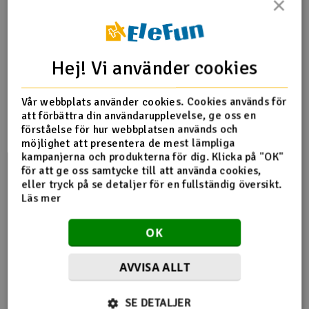
×
Outlet
Produktinfo
Tipsa en vän
Recensioner
Radioutrustning
Hej! Vi använder cookies
Raketer
Vår webbplats använder cookies. Cookies används för
att förbättra din användarupplevelse, ge oss en
Produktinformation
Scooter & elfordon
förståelse för hur webbplatsen används och
möjlighet att presentera de mest lämpliga
kampanjerna och produkterna för dig. Klicka på "OK"
Futaba S9151 / 9252/3/4/9204/9205 servohus FPAS4080
Smarthem, lek och hobby
V
för att ge oss samtycke till att använda cookies,
eller tryck på se detaljer för en fullständig översikt.
Solenergi
Läs mer
Hä
Vi
Verktyg, utrustning och tillbehör
OK
Flera tittade också
Al
Presentkort
AVVISA ALLT
Di
på
SE DETALJER