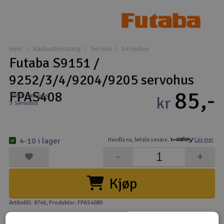
Båtar
Drönare
Hem
Radioutrustning
Servon
Servohus
Futaba S9151 /
Drönare för FPV
9252/3/4/9204/9205 servohus
85,-
Flygplan
FPAS408
Tillhör kategori
kr
Servohus
Helikopter
V
4-10 i lager
Handla nu,
betala senare.
Läs mer
Kamerautrustning
-
+
Modellbygg- och byggsatser
Kjøp
Modelljärnväg
ArtikelID: 8746
, Produktnr: FPAS4080
Motor & tillbehör