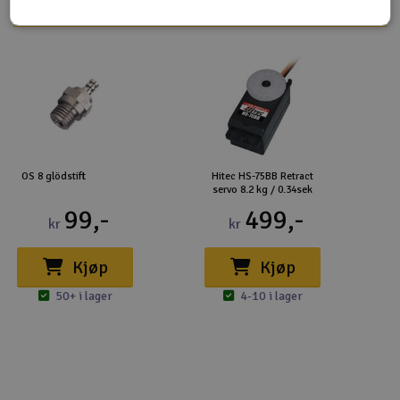
OS 8 glödstift
Hitec HS-75BB Retract
servo 8.2 kg / 0.34sek
99,-
499,-
kr
kr
Kjøp
Kjøp
50+ i lager
4-10 i lager