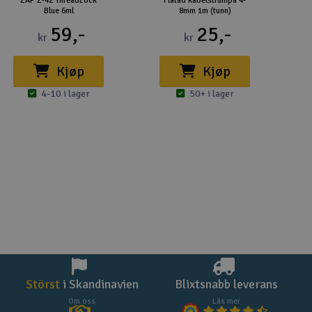
ZAP Z-42 ThreadLock
Flätad kabelstrumpa 4-
Blue 6ml
8mm 1m (tunn)
59,-
25,-
kr
kr
Kjøp
Kjøp
4-10 i lager
50+ i lager
Störst
i Skandinavien
Blixtsnabb leverans
Om oss
Läs mer