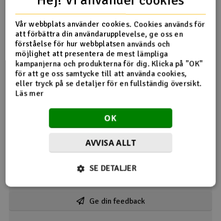
Hej! Vi använder cookies
Vår webbplats använder cookies. Cookies används för
Bra tång som gör jobbet enkelt
att förbättra din användarupplevelse, ge oss en
förståelse för hur webbplatsen används och
10.08.2022 av Björn
möjlighet att presentera de mest lämpliga
kampanjerna och produkterna för dig. Klicka på "OK"
Bra kvalité, anpassad återfjädring och fungerar utmärkt.
för att ge oss samtycke till att använda cookies,
Rätt verktyg till jobbet.
eller tryck på se detaljer för en fullständig översikt.
1
Läs mer
Detta hjälpte mig
OK
Användaren har endast angett betyg
AVVISA ALLT
23.10.2025 av Audun
SE DETALJER
Visar 2 /
2
kommentarer
Ge din feedback