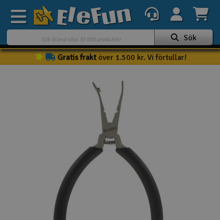
Sök
Gratis frakt
över 1.500 kr. Vi förtullar!
Veckans erbjudande
Outlet
Mina favoriter
K
Present kort
3D-print
Batteri & laddare
Bilar
Bilbana