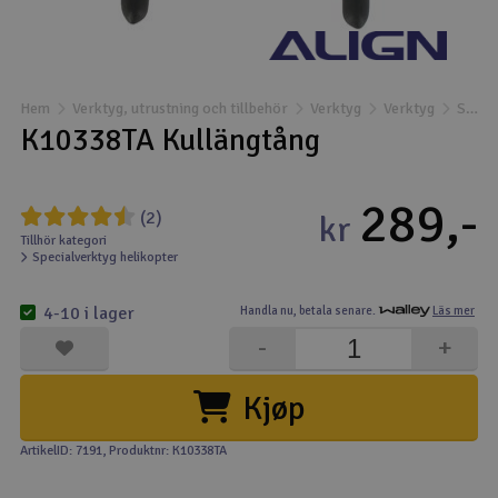
Båtar
Drönare
Hem
Verktyg, utrustning och tillbehör
Verktyg
Verktyg
Specialverktyg helikopter
K10338TA Kullängtång
Drönare för FPV
289,-
Flygplan
(2)
kr
Tillhör kategori
Specialverktyg helikopter
Helikopter
V
4-10 i lager
Handla nu,
betala senare.
Läs mer
Kamerautrustning
-
+
Modellbygg- och byggsatser
Kjøp
Modelljärnväg
ArtikelID: 7191
, Produktnr: K10338TA
Motor & tillbehör